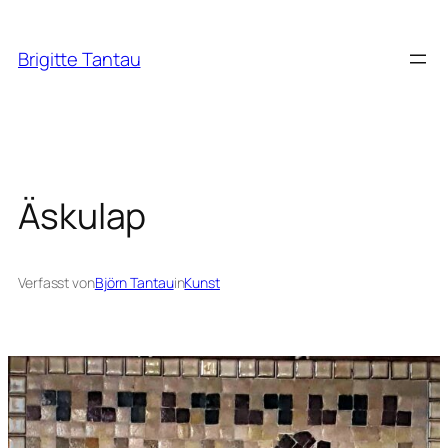
Zum
Inhalt
Brigitte Tantau
springen
Äskulap
Verfasst von
Björn Tantau
in
Kunst